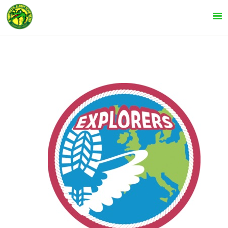
INFORMATIE
SPELTAKKEN
KOM KIJKEN!
LEIDING
AGENDA
NIEUWS
CONTACT
ONZE EVENEMENTEN