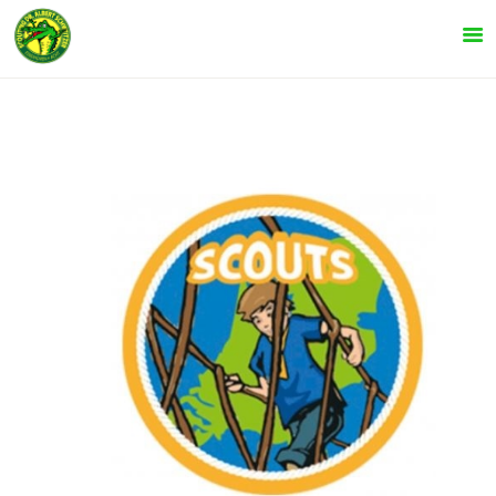
INFORMATIE
SPELTAKKEN
KOM KIJKEN!
LEIDING
AGENDA
NIEUWS
CONTACT
ONZE EVENEMENTEN