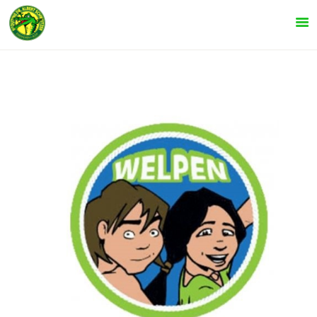
INFORMATIE
SPELTAKKEN
KOM KIJKEN!
LEIDING
AGENDA
NIEUWS
CONTACT
ONZE EVENEMENTEN