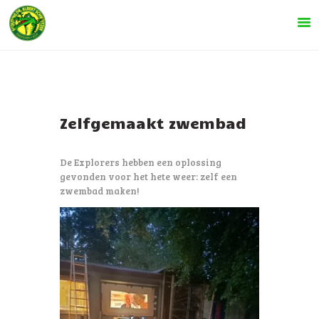
INFORMATIE
Zelfgemaakt zwembad
SPELTAKKEN
De Explorers hebben een oplossing
KOM KIJKEN!
gevonden voor het hete weer: zelf een
zwembad maken!
LEIDING
AGENDA
NIEUWS
CONTACT
ONZE EVENEMENTEN