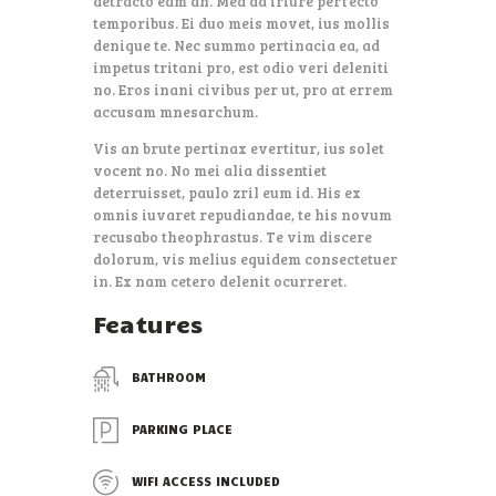
detracto eam an. Mea ad iriure perfecto
temporibus. Ei duo meis movet, ius mollis
denique te. Nec summo pertinacia ea, ad
impetus tritani pro, est odio veri deleniti
no. Eros inani civibus per ut, pro at errem
accusam mnesarchum.
Vis an brute pertinax evertitur, ius solet
vocent no. No mei alia dissentiet
deterruisset, paulo zril eum id. His ex
omnis iuvaret repudiandae, te his novum
recusabo theophrastus. Te vim discere
dolorum, vis melius equidem consectetuer
in. Ex nam cetero delenit ocurreret.
Features
BATHROOM
PARKING PLACE
WIFI ACCESS INCLUDED