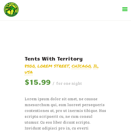
INFORMATIE
SPELTAKKEN
Tents With Territory
8500, LOREM STREET
CHICAGO
IL
KOM KIJKEN!
USA
$
15
99
LEIDING
for one night
AGENDA
Lorem ipsum dolor sit amet, ne causae
NIEUWS
mnesarchum qui, eam laoreet persequeris
contentiones at, pro ut inermis tibique. Has
CONTACT
scripta scripserit cu, ne cum consul
utamur. Cu eos liber dicant scripta.
ONZE EVENEMENTEN
Invidunt adipisci pro in, cu everti